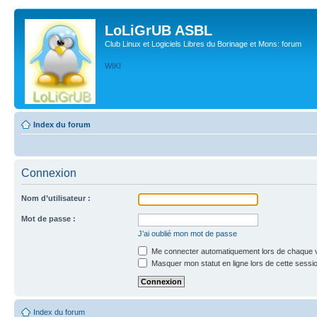
LoLiGrUB ASBL
Club Linux et Logiciels Libres du Borinage et Mons: forum
WIKI
Index du forum
Connexion
Nom d’utilisateur :
Mot de passe :
J’ai oublié mon mot de passe
Me connecter automatiquement lors de chaque v
Masquer mon statut en ligne lors de cette sessi
Index du forum