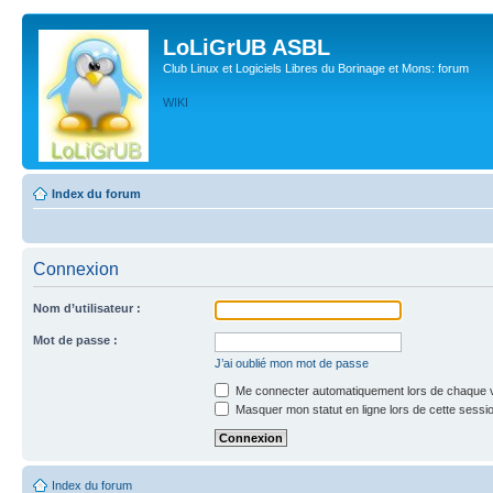
LoLiGrUB ASBL
Club Linux et Logiciels Libres du Borinage et Mons: forum
WIKI
Index du forum
Connexion
Nom d’utilisateur :
Mot de passe :
J’ai oublié mon mot de passe
Me connecter automatiquement lors de chaque v
Masquer mon statut en ligne lors de cette sessi
Index du forum