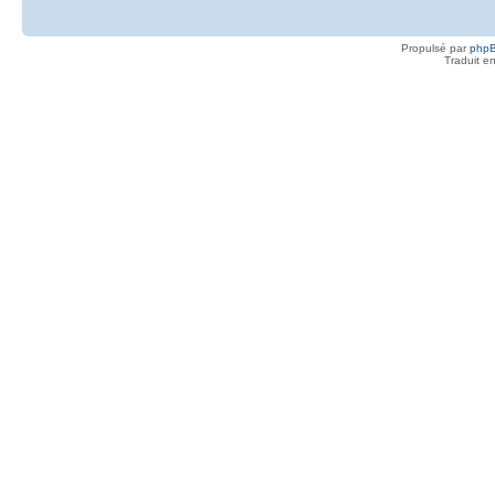
Propulsé par
php
Traduit e