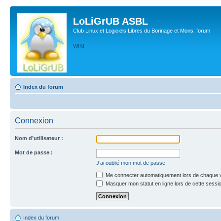
LoLiGrUB ASBL
Club Linux et Logiciels Libres du Borinage et Mons: forum
WIKI
Index du forum
Connexion
Nom d’utilisateur :
Mot de passe :
J’ai oublié mon mot de passe
Me connecter automatiquement lors de chaque v
Masquer mon statut en ligne lors de cette sessi
Index du forum