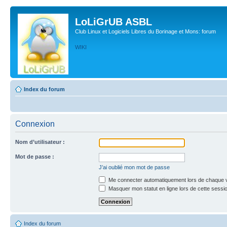
LoLiGrUB ASBL
Club Linux et Logiciels Libres du Borinage et Mons: forum
WIKI
Index du forum
Connexion
Nom d’utilisateur :
Mot de passe :
J’ai oublié mon mot de passe
Me connecter automatiquement lors de chaque v
Masquer mon statut en ligne lors de cette sessi
Index du forum