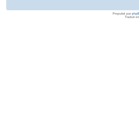
Propulsé par
php
Traduit e