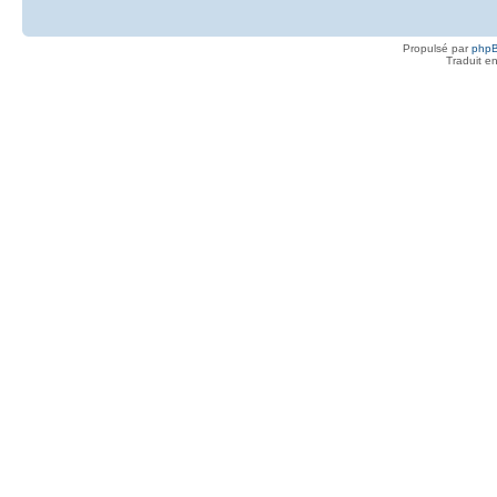
Propulsé par
php
Traduit e