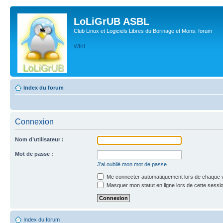
LoLiGrUB ASBL
Club Linux et Logiciels Libres du Borinage et Mons: forum
WIKI
Index du forum
Connexion
Nom d’utilisateur :
Mot de passe :
J’ai oublié mon mot de passe
Me connecter automatiquement lors de chaque v
Masquer mon statut en ligne lors de cette sessi
Index du forum