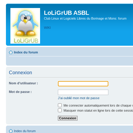
LoLiGrUB ASBL
Club Linux et Logiciels Libres du Borinage et Mons: forum
WIKI
Index du forum
Connexion
Nom d’utilisateur :
Mot de passe :
J’ai oublié mon mot de passe
Me connecter automatiquement lors de chaque v
Masquer mon statut en ligne lors de cette sessi
Index du forum