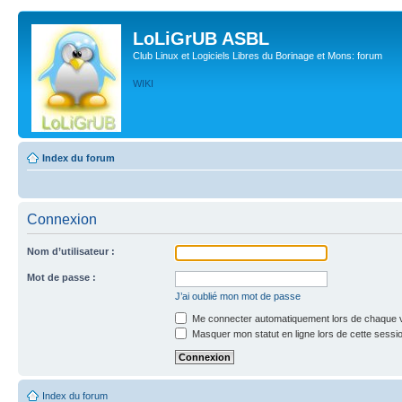
LoLiGrUB ASBL
Club Linux et Logiciels Libres du Borinage et Mons: forum
WIKI
Index du forum
Connexion
Nom d’utilisateur :
Mot de passe :
J’ai oublié mon mot de passe
Me connecter automatiquement lors de chaque v
Masquer mon statut en ligne lors de cette sessi
Index du forum