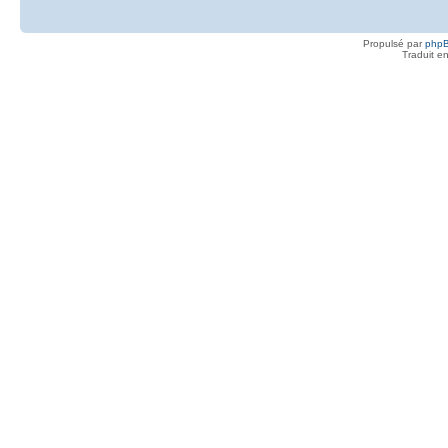
Propulsé par
php
Traduit e