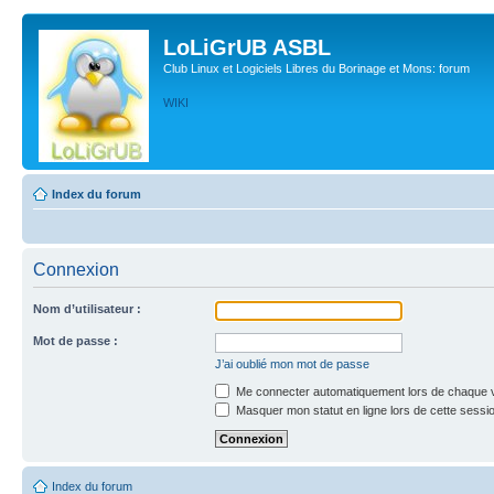
LoLiGrUB ASBL
Club Linux et Logiciels Libres du Borinage et Mons: forum
WIKI
Index du forum
Connexion
Nom d’utilisateur :
Mot de passe :
J’ai oublié mon mot de passe
Me connecter automatiquement lors de chaque v
Masquer mon statut en ligne lors de cette sessi
Index du forum