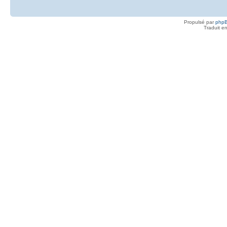
Propulsé par
php
Traduit e