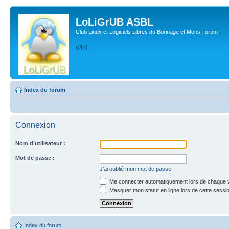
LoLiGrUB ASBL
Club Linux et Logiciels Libres du Borinage et Mons: forum
WIKI
Index du forum
Connexion
Nom d’utilisateur :
Mot de passe :
J’ai oublié mon mot de passe
Me connecter automatiquement lors de chaque v
Masquer mon statut en ligne lors de cette sessi
Index du forum