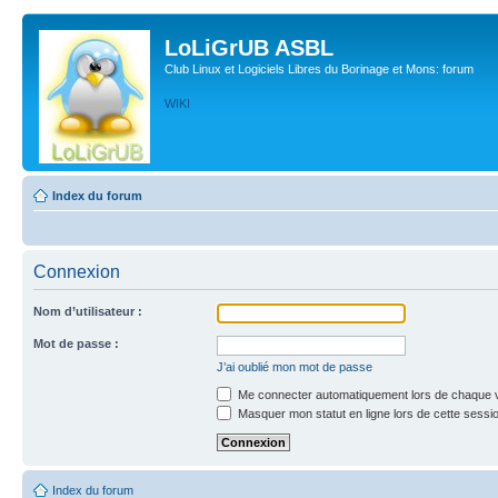
LoLiGrUB ASBL
Club Linux et Logiciels Libres du Borinage et Mons: forum
WIKI
Index du forum
Connexion
Nom d’utilisateur :
Mot de passe :
J’ai oublié mon mot de passe
Me connecter automatiquement lors de chaque v
Masquer mon statut en ligne lors de cette sessi
Index du forum