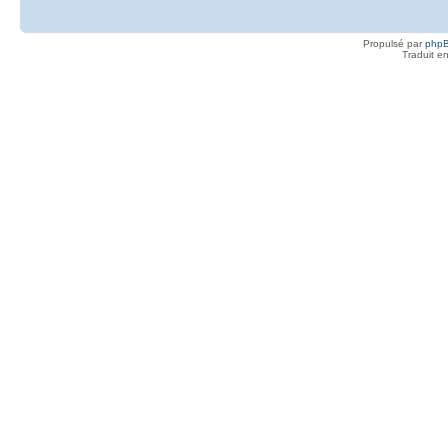
Propulsé par
php
Traduit e