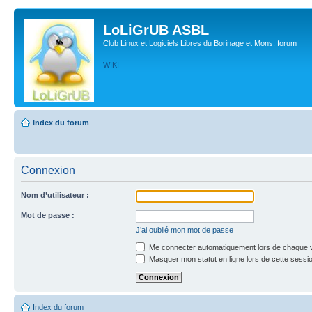
LoLiGrUB ASBL
Club Linux et Logiciels Libres du Borinage et Mons: forum
WIKI
Index du forum
Connexion
Nom d’utilisateur :
Mot de passe :
J’ai oublié mon mot de passe
Me connecter automatiquement lors de chaque v
Masquer mon statut en ligne lors de cette sessi
Index du forum