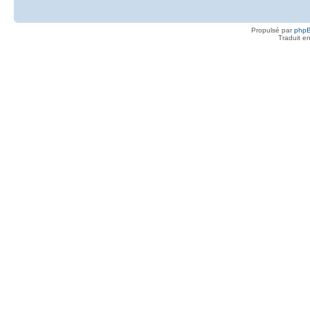
Propulsé par
php
Traduit e