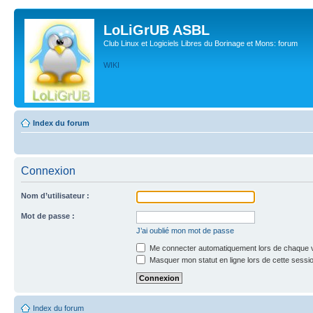
LoLiGrUB ASBL
Club Linux et Logiciels Libres du Borinage et Mons: forum
WIKI
Index du forum
Connexion
Nom d’utilisateur :
Mot de passe :
J’ai oublié mon mot de passe
Me connecter automatiquement lors de chaque v
Masquer mon statut en ligne lors de cette sessi
Index du forum