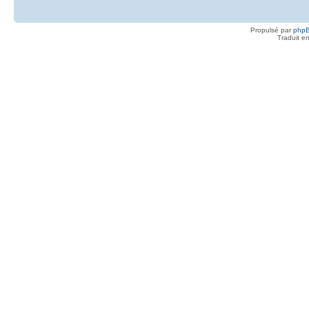
Propulsé par
php
Traduit e