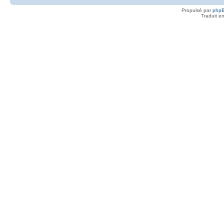
Propulsé par
php
Traduit e