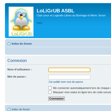
LoLiGrUB ASBL
Club Linux et Logiciels Libres du Borinage et Mons: forum
WIKI
Index du forum
Connexion
Nom d’utilisateur :
Mot de passe :
J’ai oublié mon mot de passe
Me connecter automatiquement lors de chaque v
Masquer mon statut en ligne lors de cette sessi
Index du forum