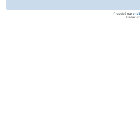
Propulsé par
php
Traduit e