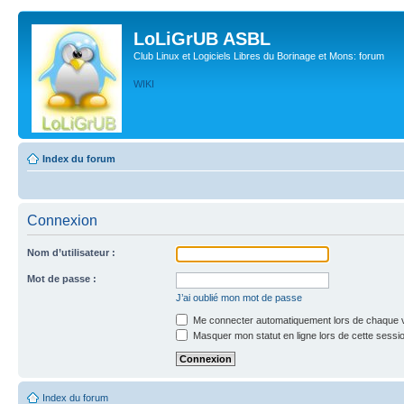
LoLiGrUB ASBL
Club Linux et Logiciels Libres du Borinage et Mons: forum
WIKI
Index du forum
Connexion
Nom d’utilisateur :
Mot de passe :
J’ai oublié mon mot de passe
Me connecter automatiquement lors de chaque v
Masquer mon statut en ligne lors de cette sessi
Index du forum