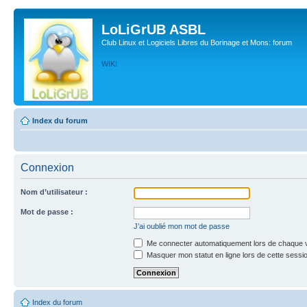
LoLiGrUB ASBL
Club Linux et Logiciels Libres du Borinage et Mons: forum
WIKI
Index du forum
Connexion
Nom d’utilisateur :
Mot de passe :
J’ai oublié mon mot de passe
Me connecter automatiquement lors de chaque v
Masquer mon statut en ligne lors de cette sessi
Index du forum