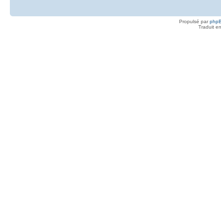
Propulsé par
php
Traduit e