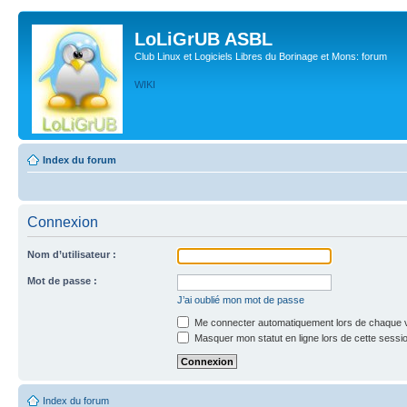
LoLiGrUB ASBL
Club Linux et Logiciels Libres du Borinage et Mons: forum
WIKI
Index du forum
Connexion
Nom d’utilisateur :
Mot de passe :
J’ai oublié mon mot de passe
Me connecter automatiquement lors de chaque v
Masquer mon statut en ligne lors de cette sessi
Index du forum