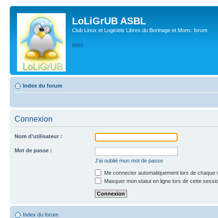
LoLiGrUB ASBL
Club Linux et Logiciels Libres du Borinage et Mons: forum
WIKI
Index du forum
Connexion
Nom d’utilisateur :
Mot de passe :
J’ai oublié mon mot de passe
Me connecter automatiquement lors de chaque v
Masquer mon statut en ligne lors de cette sessi
Index du forum