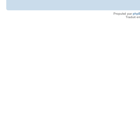
Propulsé par
php
Traduit e