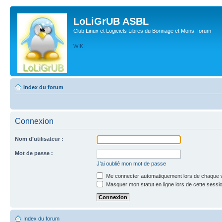
LoLiGrUB ASBL
Club Linux et Logiciels Libres du Borinage et Mons: forum
WIKI
Index du forum
Connexion
Nom d’utilisateur :
Mot de passe :
J’ai oublié mon mot de passe
Me connecter automatiquement lors de chaque v
Masquer mon statut en ligne lors de cette sessi
Index du forum