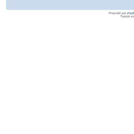
Propulsé par
php
Traduit e