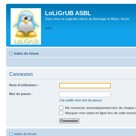
LoLiGrUB ASBL
Club Linux et Logiciels Libres du Borinage et Mons: forum
WIKI
Index du forum
Connexion
Nom d’utilisateur :
Mot de passe :
J’ai oublié mon mot de passe
Me connecter automatiquement lors de chaque v
Masquer mon statut en ligne lors de cette sessi
Index du forum