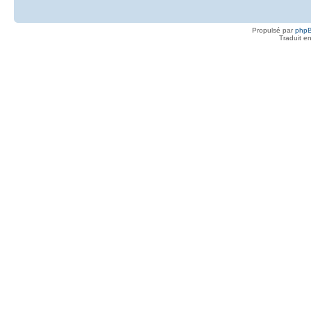
Propulsé par
php
Traduit e