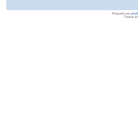
Propulsé par
php
Traduit e