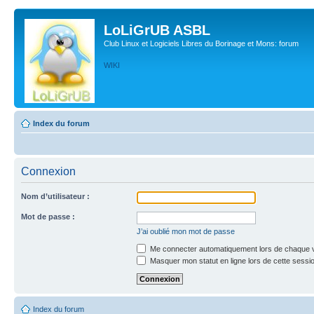
LoLiGrUB ASBL
Club Linux et Logiciels Libres du Borinage et Mons: forum
WIKI
Index du forum
Connexion
Nom d’utilisateur :
Mot de passe :
J’ai oublié mon mot de passe
Me connecter automatiquement lors de chaque v
Masquer mon statut en ligne lors de cette sessi
Index du forum