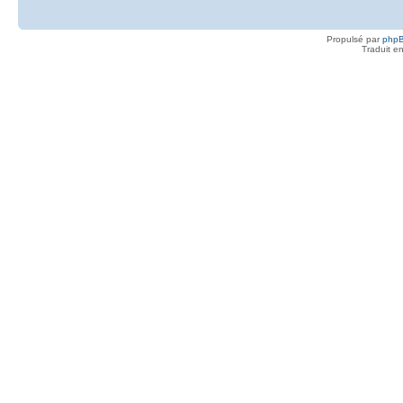
Propulsé par
php
Traduit e