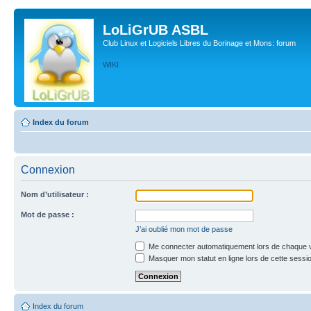
LoLiGrUB ASBL
Club Linux et Logiciels Libres du Borinage et Mons: forum
WIKI
Index du forum
Connexion
Nom d’utilisateur :
Mot de passe :
J’ai oublié mon mot de passe
Me connecter automatiquement lors de chaque v
Masquer mon statut en ligne lors de cette sessi
Index du forum