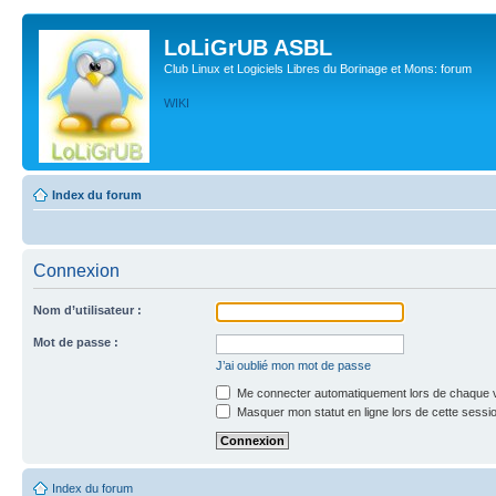
LoLiGrUB ASBL
Club Linux et Logiciels Libres du Borinage et Mons: forum
WIKI
Index du forum
Connexion
Nom d’utilisateur :
Mot de passe :
J’ai oublié mon mot de passe
Me connecter automatiquement lors de chaque v
Masquer mon statut en ligne lors de cette sessi
Index du forum