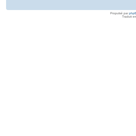
Propulsé par
php
Traduit e