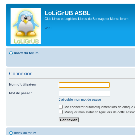
LoLiGrUB ASBL
Club Linux et Logiciels Libres du Borinage et Mons: forum
WIKI
Index du forum
Connexion
Nom d’utilisateur :
Mot de passe :
J’ai oublié mon mot de passe
Me connecter automatiquement lors de chaque v
Masquer mon statut en ligne lors de cette sessi
Index du forum