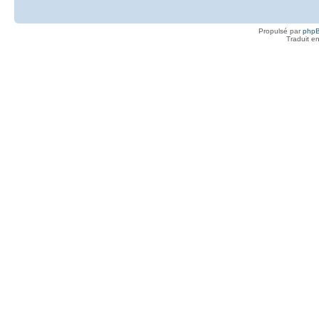
Propulsé par
php
Traduit e