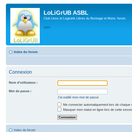
LoLiGrUB ASBL
Club Linux et Logiciels Libres du Borinage et Mons: forum
WIKI
Index du forum
Connexion
Nom d’utilisateur :
Mot de passe :
J’ai oublié mon mot de passe
Me connecter automatiquement lors de chaque v
Masquer mon statut en ligne lors de cette sessi
Index du forum