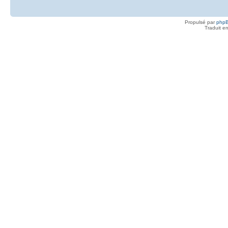
Propulsé par
php
Traduit e