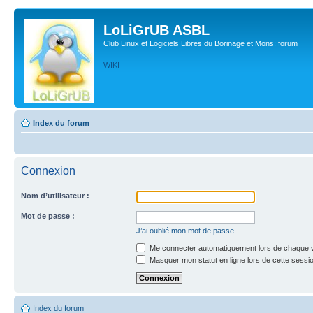
LoLiGrUB ASBL
Club Linux et Logiciels Libres du Borinage et Mons: forum
WIKI
Index du forum
Connexion
Nom d’utilisateur :
Mot de passe :
J’ai oublié mon mot de passe
Me connecter automatiquement lors de chaque v
Masquer mon statut en ligne lors de cette sessi
Index du forum