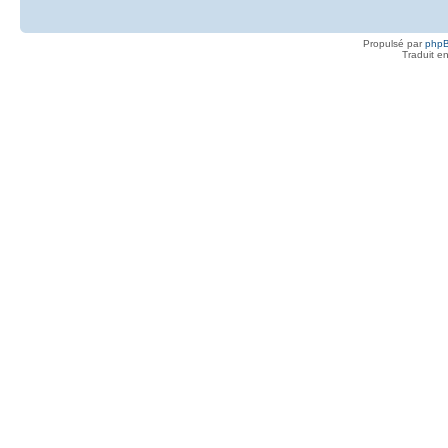
Propulsé par
php
Traduit e