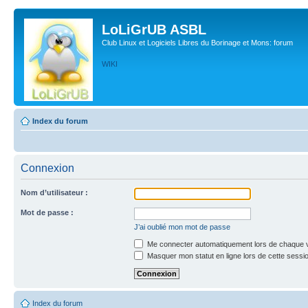
LoLiGrUB ASBL
Club Linux et Logiciels Libres du Borinage et Mons: forum
WIKI
Index du forum
Connexion
Nom d’utilisateur :
Mot de passe :
J’ai oublié mon mot de passe
Me connecter automatiquement lors de chaque v
Masquer mon statut en ligne lors de cette sessi
Index du forum