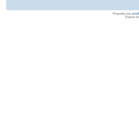
Propulsé par
php
Traduit e