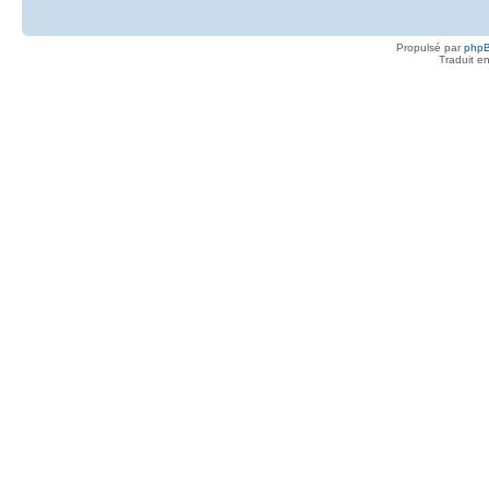
Propulsé par
php
Traduit e