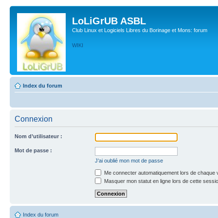
LoLiGrUB ASBL
Club Linux et Logiciels Libres du Borinage et Mons: forum
WIKI
Index du forum
Connexion
Nom d’utilisateur :
Mot de passe :
J’ai oublié mon mot de passe
Me connecter automatiquement lors de chaque v
Masquer mon statut en ligne lors de cette sessi
Index du forum