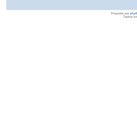
Propulsé par
php
Traduit e