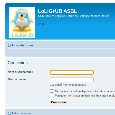
LoLiGrUB ASBL
Club Linux et Logiciels Libres du Borinage et Mons: forum
WIKI
Index du forum
Connexion
Nom d’utilisateur :
Mot de passe :
J’ai oublié mon mot de passe
Me connecter automatiquement lors de chaque v
Masquer mon statut en ligne lors de cette sessi
Index du forum