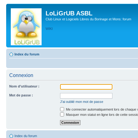
LoLiGrUB ASBL
Club Linux et Logiciels Libres du Borinage et Mons: forum
WIKI
Index du forum
Connexion
Nom d’utilisateur :
Mot de passe :
J’ai oublié mon mot de passe
Me connecter automatiquement lors de chaque v
Masquer mon statut en ligne lors de cette sessi
Index du forum