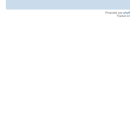
Propulsé par
php
Traduit e