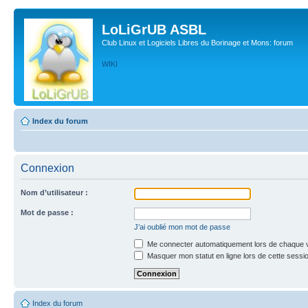
LoLiGrUB ASBL
Club Linux et Logiciels Libres du Borinage et Mons: forum
WIKI
Index du forum
Connexion
Nom d’utilisateur :
Mot de passe :
J’ai oublié mon mot de passe
Me connecter automatiquement lors de chaque v
Masquer mon statut en ligne lors de cette sessi
Index du forum