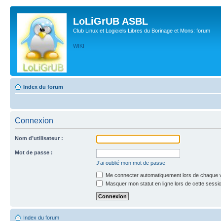
LoLiGrUB ASBL
Club Linux et Logiciels Libres du Borinage et Mons: forum
WIKI
Index du forum
Connexion
Nom d’utilisateur :
Mot de passe :
J’ai oublié mon mot de passe
Me connecter automatiquement lors de chaque v
Masquer mon statut en ligne lors de cette sessi
Index du forum