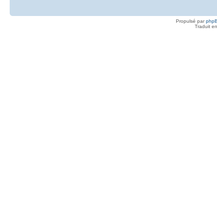
Propulsé par
php
Traduit e