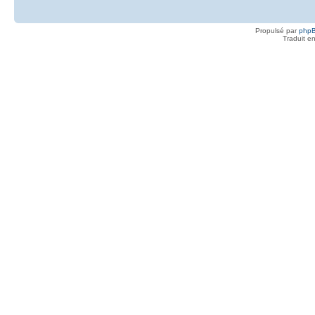
Propulsé par
php
Traduit e