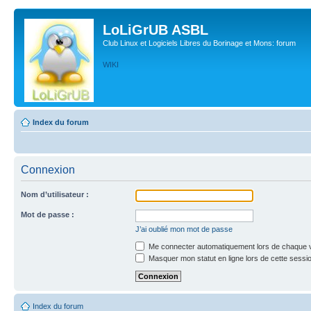
LoLiGrUB ASBL
Club Linux et Logiciels Libres du Borinage et Mons: forum
WIKI
Index du forum
Connexion
Nom d’utilisateur :
Mot de passe :
J’ai oublié mon mot de passe
Me connecter automatiquement lors de chaque v
Masquer mon statut en ligne lors de cette sessi
Index du forum