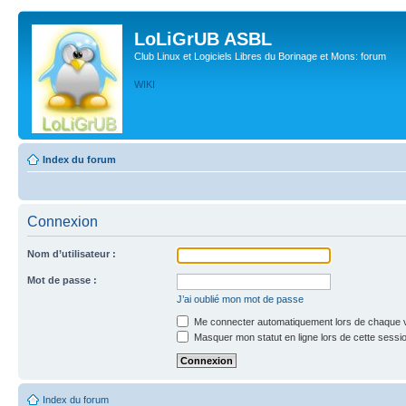
LoLiGrUB ASBL
Club Linux et Logiciels Libres du Borinage et Mons: forum
WIKI
Index du forum
Connexion
Nom d’utilisateur :
Mot de passe :
J’ai oublié mon mot de passe
Me connecter automatiquement lors de chaque v
Masquer mon statut en ligne lors de cette sessi
Index du forum