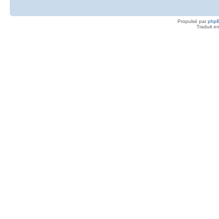
Propulsé par
php
Traduit e