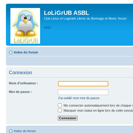
LoLiGrUB ASBL
Club Linux et Logiciels Libres du Borinage et Mons: forum
WIKI
Index du forum
Connexion
Nom d’utilisateur :
Mot de passe :
J’ai oublié mon mot de passe
Me connecter automatiquement lors de chaque v
Masquer mon statut en ligne lors de cette sessi
Index du forum