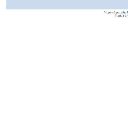
Propulsé par
php
Traduit e