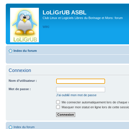
LoLiGrUB ASBL
Club Linux et Logiciels Libres du Borinage et Mons: forum
WIKI
Index du forum
Connexion
Nom d’utilisateur :
Mot de passe :
J’ai oublié mon mot de passe
Me connecter automatiquement lors de chaque v
Masquer mon statut en ligne lors de cette sessi
Index du forum