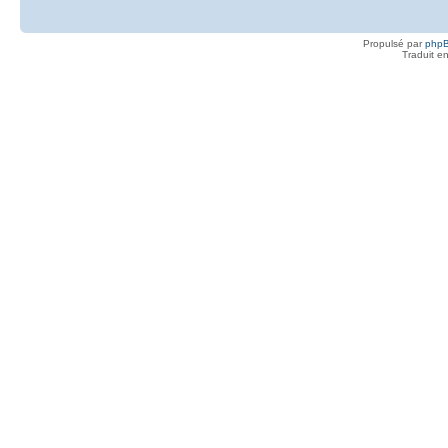
Propulsé par
php
Traduit e