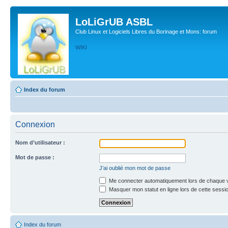
LoLiGrUB ASBL
Club Linux et Logiciels Libres du Borinage et Mons: forum
WIKI
Index du forum
Connexion
Nom d’utilisateur :
Mot de passe :
J’ai oublié mon mot de passe
Me connecter automatiquement lors de chaque v
Masquer mon statut en ligne lors de cette sessi
Index du forum