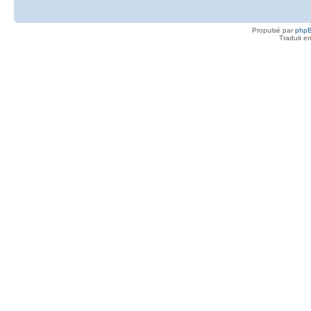
Propulsé par
php
Traduit e