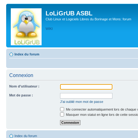
LoLiGrUB ASBL
Club Linux et Logiciels Libres du Borinage et Mons: forum
WIKI
Index du forum
Connexion
Nom d’utilisateur :
Mot de passe :
J’ai oublié mon mot de passe
Me connecter automatiquement lors de chaque v
Masquer mon statut en ligne lors de cette sessi
Index du forum