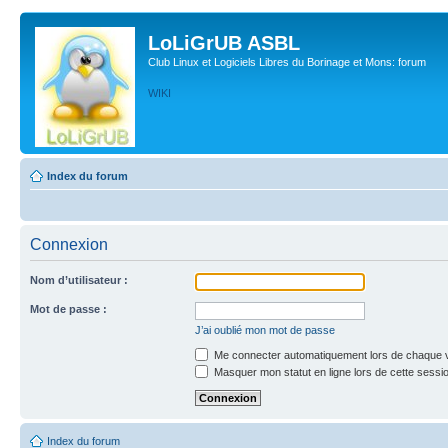
LoLiGrUB ASBL
Club Linux et Logiciels Libres du Borinage et Mons: forum
WIKI
Index du forum
Connexion
Nom d’utilisateur :
Mot de passe :
J’ai oublié mon mot de passe
Me connecter automatiquement lors de chaque v
Masquer mon statut en ligne lors de cette sessi
Index du forum