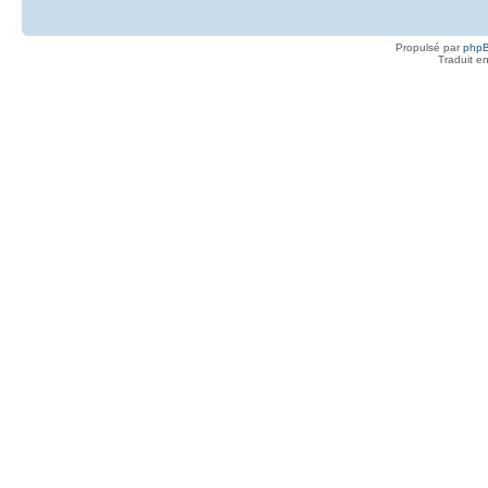
Propulsé par
php
Traduit e