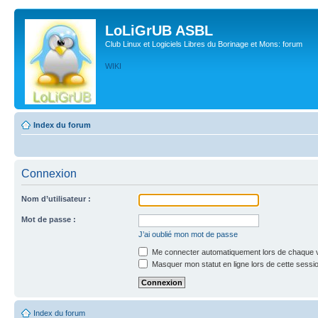
LoLiGrUB ASBL
Club Linux et Logiciels Libres du Borinage et Mons: forum
WIKI
Index du forum
Connexion
Nom d’utilisateur :
Mot de passe :
J’ai oublié mon mot de passe
Me connecter automatiquement lors de chaque v
Masquer mon statut en ligne lors de cette sessi
Index du forum