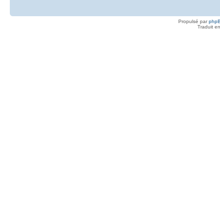
Propulsé par
php
Traduit e