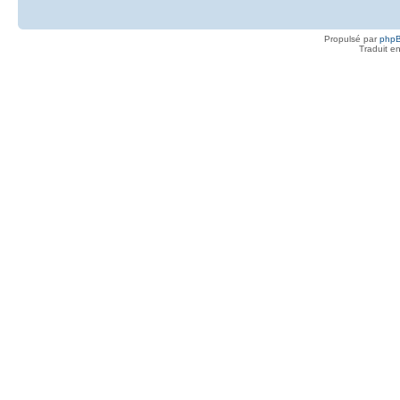
Propulsé par
php
Traduit e