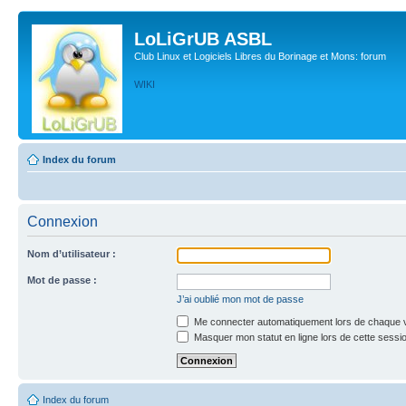
LoLiGrUB ASBL
Club Linux et Logiciels Libres du Borinage et Mons: forum
WIKI
Index du forum
Connexion
Nom d’utilisateur :
Mot de passe :
J’ai oublié mon mot de passe
Me connecter automatiquement lors de chaque v
Masquer mon statut en ligne lors de cette sessi
Index du forum