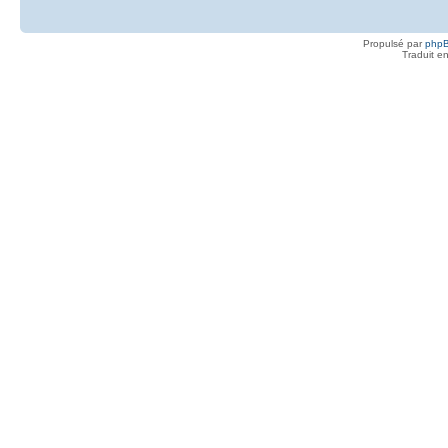
Propulsé par
php
Traduit e