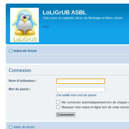
LoLiGrUB ASBL
Club Linux et Logiciels Libres du Borinage et Mons: forum
WIKI
Index du forum
Connexion
Nom d’utilisateur :
Mot de passe :
J’ai oublié mon mot de passe
Me connecter automatiquement lors de chaque v
Masquer mon statut en ligne lors de cette sessi
Index du forum