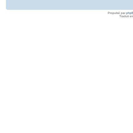
Propulsé par
php
Traduit e