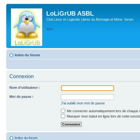
LoLiGrUB ASBL
Club Linux et Logiciels Libres du Borinage et Mons: forum
WIKI
Index du forum
Connexion
Nom d’utilisateur :
Mot de passe :
J’ai oublié mon mot de passe
Me connecter automatiquement lors de chaque v
Masquer mon statut en ligne lors de cette sessi
Index du forum