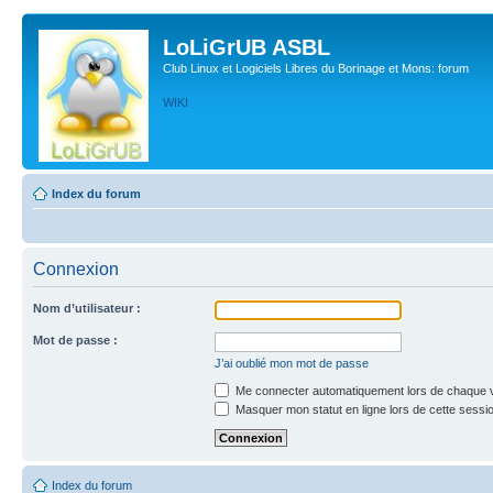
LoLiGrUB ASBL
Club Linux et Logiciels Libres du Borinage et Mons: forum
WIKI
Index du forum
Connexion
Nom d’utilisateur :
Mot de passe :
J’ai oublié mon mot de passe
Me connecter automatiquement lors de chaque v
Masquer mon statut en ligne lors de cette sessi
Index du forum