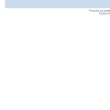
Propulsé par
php
Traduit e