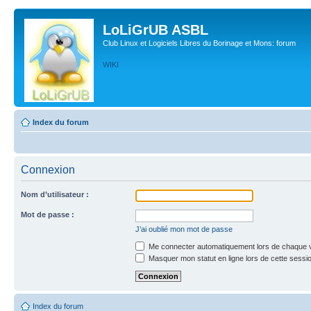
LoLiGrUB ASBL
Club Linux et Logiciels Libres du Borinage et Mons: forum
WIKI
Index du forum
Connexion
Nom d’utilisateur :
Mot de passe :
J’ai oublié mon mot de passe
Me connecter automatiquement lors de chaque v
Masquer mon statut en ligne lors de cette sessi
Index du forum