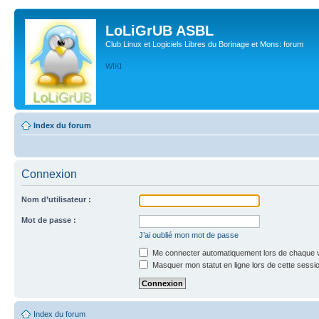
LoLiGrUB ASBL
Club Linux et Logiciels Libres du Borinage et Mons: forum
WIKI
Index du forum
Connexion
Nom d’utilisateur :
Mot de passe :
J’ai oublié mon mot de passe
Me connecter automatiquement lors de chaque v
Masquer mon statut en ligne lors de cette sessi
Index du forum