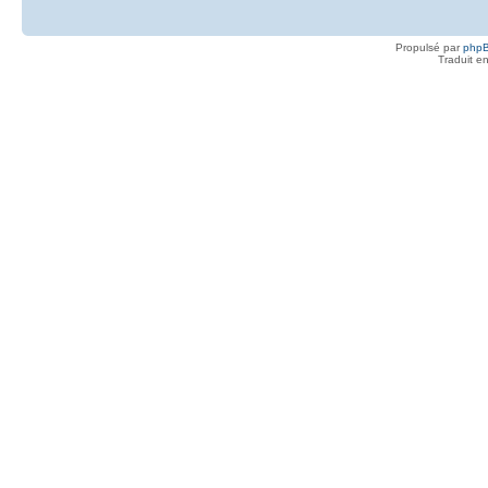
Propulsé par
php
Traduit e