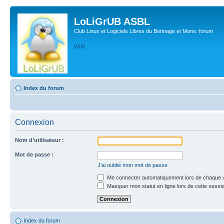
LoLiGrUB ASBL
Club Linux et Logiciels Libres du Borinage et Mons: forum
WIKI
Index du forum
Connexion
Nom d’utilisateur :
Mot de passe :
J’ai oublié mon mot de passe
Me connecter automatiquement lors de chaque v
Masquer mon statut en ligne lors de cette sessi
Index du forum