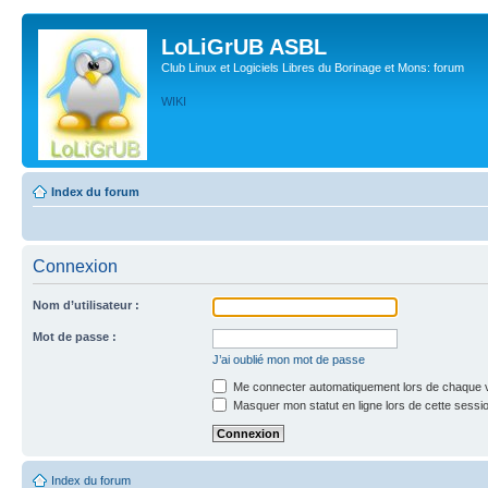
LoLiGrUB ASBL
Club Linux et Logiciels Libres du Borinage et Mons: forum
WIKI
Index du forum
Connexion
Nom d’utilisateur :
Mot de passe :
J’ai oublié mon mot de passe
Me connecter automatiquement lors de chaque v
Masquer mon statut en ligne lors de cette sessi
Index du forum