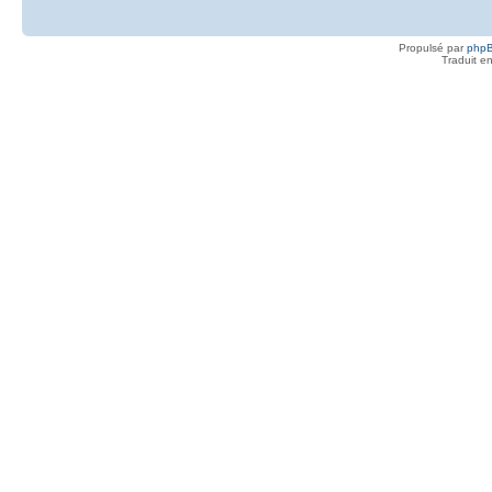
Propulsé par
php
Traduit e