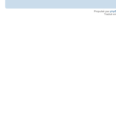
Propulsé par
php
Traduit e