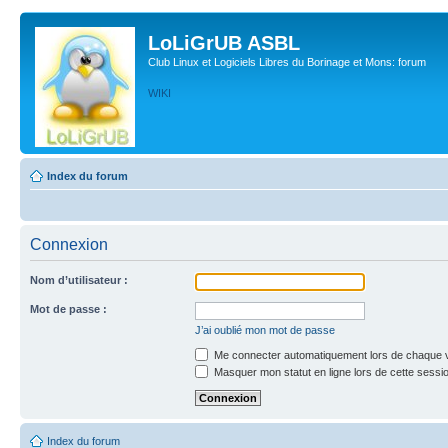
LoLiGrUB ASBL
Club Linux et Logiciels Libres du Borinage et Mons: forum
WIKI
Index du forum
Connexion
Nom d’utilisateur :
Mot de passe :
J’ai oublié mon mot de passe
Me connecter automatiquement lors de chaque v
Masquer mon statut en ligne lors de cette sessi
Index du forum